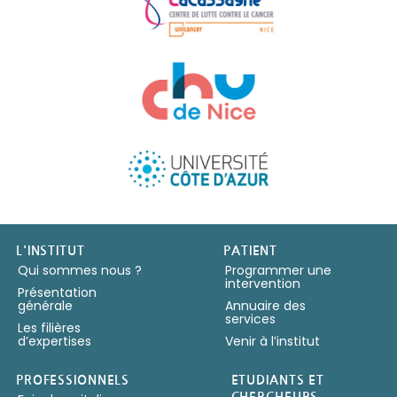
Copyright IUFC 2024
L'INSTITUT
PATIENT
Qui sommes nous ?
Programmer une
intervention
Présentation
générale
Annuaire des
services
Les filières
d’expertises
Venir à l’institut
PROFESSIONNELS
ETUDIANTS ET
CHERCHEURS