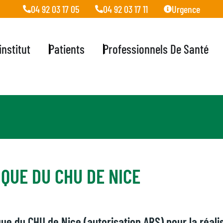
04 92 03 17 05
04 92 03 17 11
Urgence
'institut
Patients
Professionnels De Santé
QUE DU CHU DE NICE
ique du CHU de Nice (autorisation ARS) pour la réal