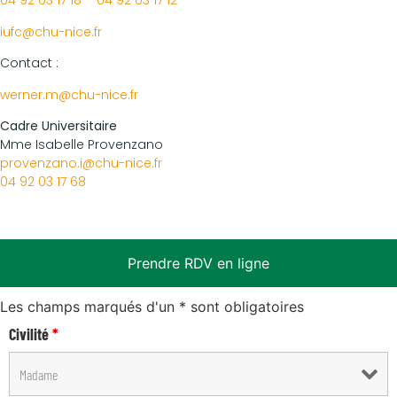
04 92 03 17 18
–
04 92 03 17 12
iufc@chu-nice.fr
Contact :
werner.m@chu-nice.fr
Cadre Universitaire
Mme Isabelle Provenzano
provenzano.i@chu-nice.fr
04 92 03 17 68
Prendre RDV en ligne
Les champs marqués d'un * sont obligatoires
Civilité
*