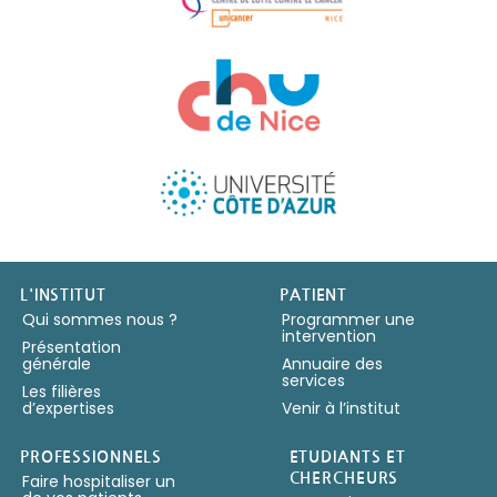
Copyright IUFC 2024
L'INSTITUT
PATIENT
Qui sommes nous ?
Programmer une
intervention
Présentation
générale
Annuaire des
services
Les filières
d’expertises
Venir à l’institut
PROFESSIONNELS
ETUDIANTS ET
Faire hospitaliser un
CHERCHEURS