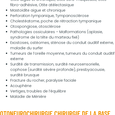
fibro-adhésive, Otite atélectasique
Mastoïdite aigue et chronique
Perforation tympanique, Tympanosclérose
Cholestéatome, poche de rétraction tympanique
Otospongiose, otosclérose
Pathologies ossiculaires – Malformations (aplasie,
syndrome de la tête du marteau fixé)
Exostoses, ostéomes, sténose du conduit auditif externe,
maladie du surfer
Tumeurs de l’oreille moyenne, tumeurs du conduit auditif
externe
Surdité de transmission, surdité neurosensorielle,
cophose (surdité sévère profonde), presbyacousie,
surdité brusque
Fracture du rocher, paralysie faciale
Acouphène
Vertiges, troubles de l’équilibre
Maladie de Ménière
OTONEUROCHIRURGIE CHIRURGIE DE LA BASE