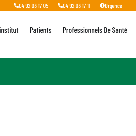
04 92 03 17 05
04 92 03 17 11
Urgence
'institut
Patients
Professionnels De Santé