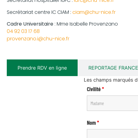
Secrétariat hospitalier IUFC :
iufc@chu-nice.fr
Secrétariat centre IC CIAM :
ciam@chu-nice.fr
Cadre Universitaire
: Mme Isabelle Provenzano
04 92 03 17 68
provenzano.i@chu-nice.fr
Prendre RDV en ligne
REPORTAGE FRANCE 
Les champs marqués d'u
Civilité
*
Nom
*