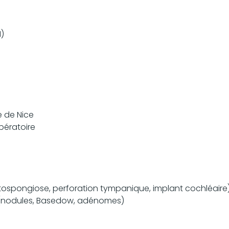
H)
 de Nice
opératoire
otospongiose, perforation tympanique, implant cochléaire
s (nodules, Basedow, adénomes)